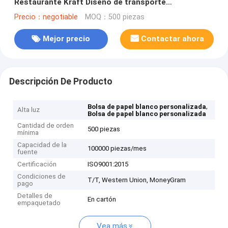
Restaurante Kraft Diseño de transporte
personalizado Entrega Negro Verde
Precio：negotiable
MOQ：500 piezas
Mejor precio
Contactar ahora
Descripción De Producto
,
Bolsa de papel blanco personalizada
Alta luz
Bolsa de papel blanco personalizada
Cantidad de orden
500 piezas
mínima
Capacidad de la
100000 piezas/mes
fuente
Certificación
ISO9001:2015
Condiciones de
T/T, Western Union, MoneyGram
pago
Detalles de
En cartón
empaquetado
Vea más