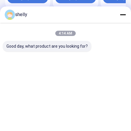
alimentos Impresión
Premium bolso de
papel regalo d
CMYK flexo
papel Kraft
compras
desechable
shelly
Inicio
Mapa del
Contactar
Desktop
Sitio
Ahora
Site
Mapa del Sitio
Privacy Policy
4:14 AM
Calidad
Bolsas de papel ecológicas
Fábrica De China.Copyright ©
2025 Guangzhou Yuxing Printing & Packaging Co., Ltd.. All Rights
Good day, what product are you looking for?
Reserved.
Hogar
Productos
Sobre nosotros