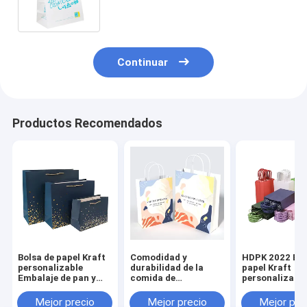
personalizado Entrega Negro
Verde
Continuar
Productos Recomendados
Bolsa de papel Kraft
Comodidad y
HDPK 2022 Bol
personalizable
durabilidad de la
papel Kraft
Embalaje de pan y
comida de
personalizada
bolsas para llevar de
restaurante Carry
fábrica con lo
pollo Embalaje de
personalizado
personal Bolsa
Mejor precio
Mejor precio
Mejor pre