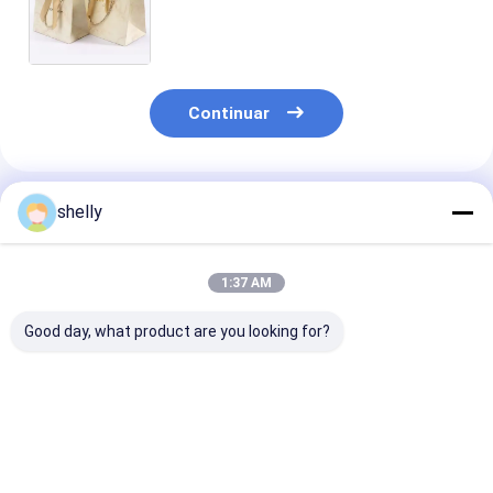
pan y bolsas de pollo para llevar
Bolsas de alimentos Impresión
flexográfica CMYK desechable
Continuar
Productos Recomendados
shelly
1:37 AM
Good day, what product are you looking for?
Bolsa de papel Kraft
Comodidad y
HDPK 2022 Bol
personalizable
durabilidad de la
papel Kraft
Embalaje de pan y
comida de
personalizada
bolsas para llevar de
restaurante Carry
fábrica con lo
pollo Embalaje de
personalizado
personal Bolsa