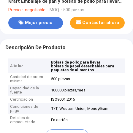
Kraft Embalaje de pan y bolsas de pollo para llevar
Bolsas de alimentos Impresión flexográfica CMYK
Precio：negotiable
MOQ：500 piezas
desechable
Mejor precio
Contactar ahora
Descripción De Producto
,
Bolsas de pollo para llevar
Alta luz
bolsas de papel desechables para
paquetes de alimentos
Cantidad de orden
500 piezas
mínima
Capacidad de la
100000 piezas/mes
fuente
Certificación
ISO9001:2015
Condiciones de
T/T, Western Union, MoneyGram
pago
Detalles de
En cartón
empaquetado