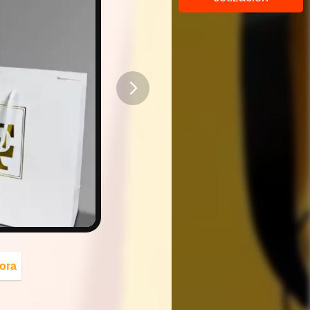
button
ora