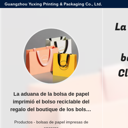
Guangzhou Yuxing Printing & Packaging Co., Ltd.
La
b
C
La aduana de la bolsa de papel
imprimió el bolso reciclable del
regalo del boutique de los bolsos
de Logo Luxury Clothing
Productos
-
bolsas de papel impresas de
Shopping Paper con la cuerda de
encargo