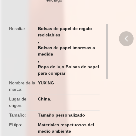
la cinta
Resaltar
Bolsas de papel de regalo
reciclables
,
Bolsas de papel impresas a
butto
medida
,
Ropa de lujo Bolsas de papel
para comprar
Nombre de la
YUXING
marca
Lugar de
China.
origen
Tamaño
Tamaño personalizado
El tipo
Materiales respetuosos del
medio ambiente