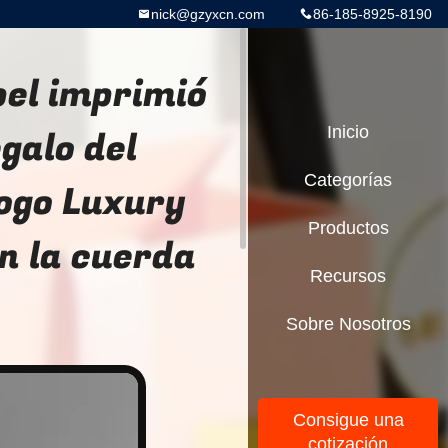
nick@gzyxcn.com
86-185-8925-8190
pel imprimió
egalo del
Inicio
Categorías
Logo Luxury
Productos
n la cuerda
Recursos
Sobre Nosotros
Consigue una
cotización