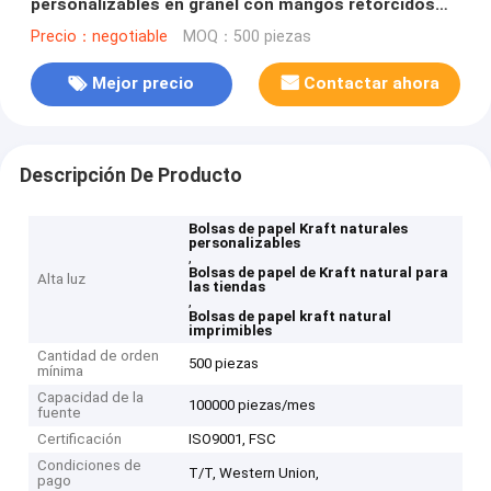
personalizables en granel con mangos retorcidos
Bolsas de papel Kraft fabricantes de bolsas de
Precio：negotiable
MOQ：500 piezas
papel
Mejor precio
Contactar ahora
Descripción De Producto
Bolsas de papel Kraft naturales
personalizables
,
Bolsas de papel de Kraft natural para
Alta luz
las tiendas
,
Bolsas de papel kraft natural
imprimibles
Cantidad de orden
500 piezas
mínima
Capacidad de la
100000 piezas/mes
fuente
Certificación
ISO9001, FSC
Condiciones de
T/T, Western Union,
pago