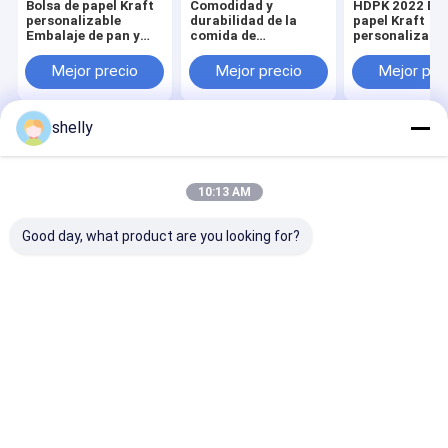
Bolsa de papel Kraft
Comodidad y
HDPK 2022 Bol
personalizable
durabilidad de la
papel Kraft
Embalaje de pan y
comida de
personalizada
bolsas para llevar de
restaurante Carry
fábrica con lo
pollo Embalaje de
personalizado
personal Bolsa
Mejor precio
Mejor precio
Mejor pre
alimentos Impresión
Premium bolso de
papel regalo d
CMYK flexo
papel Kraft
compras
desechable
shelly
Inicio
Mapa del
Contactar
Desktop
Sitio
Ahora
Site
Mapa del Sitio
Privacy Policy
10:13 AM
Calidad
Bolsas de papel ecológicas
Fábrica De China.Copyright ©
2025 Guangzhou Yuxing Printing & Packaging Co., Ltd.. All Rights
Good day, what product are you looking for?
Reserved.
Hogar
Productos
Sobre nosotros