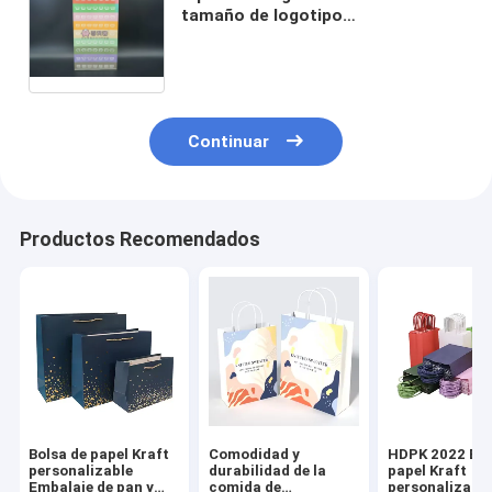
tamaño de logotipo
personalizado de calidad
alimentaria papel de embalaje
sándwich pan postre bolso de
horneado sin mango K
Continuar
Productos Recomendados
Bolsa de papel Kraft
Comodidad y
HDPK 2022 Bol
personalizable
durabilidad de la
papel Kraft
Embalaje de pan y
comida de
personalizada