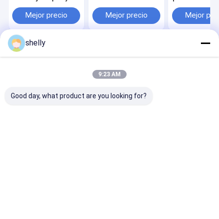
bolsas para llevar de
restaurante Carry
fábrica con lo
pollo Embalaje de
personalizado
personal Bolsa
Mejor precio
Mejor precio
Mejor pre
alimentos Impresión
Premium bolso de
papel regalo d
CMYK flexo
papel Kraft
compras
desechable
shelly
Inicio
Mapa del
Contactar
Desktop
Sitio
Ahora
Site
Mapa del Sitio
Privacy Policy
9:23 AM
Calidad
Bolsas de papel ecológicas
Fábrica De China.Copyright ©
2025 Guangzhou Yuxing Printing & Packaging Co., Ltd.. All Rights
Good day, what product are you looking for?
Reserved.
Hogar
Productos
Sobre nosotros