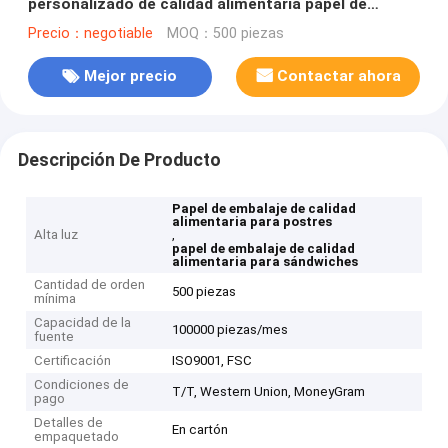
personalizado de calidad alimentaria papel de
embalaje sándwich pan postre bolso de horneado
Precio：negotiable
MOQ：500 piezas
sin mango K
Mejor precio
Contactar ahora
Descripción De Producto
Papel de embalaje de calidad
alimentaria para postres
Alta luz
,
papel de embalaje de calidad
alimentaria para sándwiches
Cantidad de orden
500 piezas
mínima
Capacidad de la
100000 piezas/mes
fuente
Certificación
ISO9001, FSC
Condiciones de
T/T, Western Union, MoneyGram
pago
Detalles de
En cartón
empaquetado