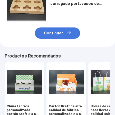
corrugado portavasos de
papel para llevar al por mayor
portavasos de café de cartón
2/4/6
Continuar
Productos Recomendados
China fábrica
Cartón Kraft de alta
Bolsas de com
personalizada
calidad de fábrica
para llevar de 
cartón Kraft 2 4 6
personalizado 2 4 6
calidad Bolsas