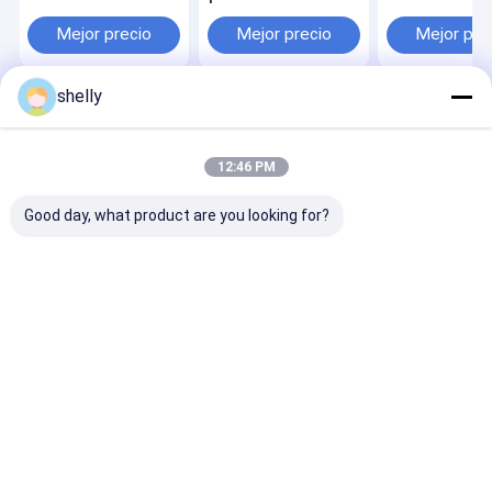
paquete de bebidas
Embalaje de bebidas
regalo de pape
portador de
Portador Caja de
personalizada
Mejor precio
Mejor precio
Mejor pre
cargador caja
cartón corrugado
su propia insi
cartón corrugado
seis paquete Be
shelly
Inicio
Mapa del
Contactar
Desktop
Sitio
Ahora
Site
Mapa del Sitio
Privacy Policy
12:46 PM
Calidad
Bolsas de papel ecológicas
Fábrica De China.Copyright ©
2025 Guangzhou Yuxing Printing & Packaging Co., Ltd.. All Rights
Good day, what product are you looking for?
Reserved.
Hogar
Productos
Sobre nosotros