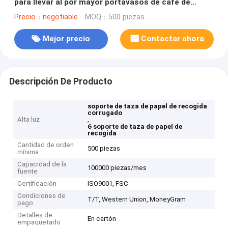
para llevar al por mayor portavasos de café de
cartón 2/4/6
Precio：negotiable
MOQ：500 piezas
Mejor precio
Contactar ahora
Descripción De Producto
soporte de taza de papel de recogida
corrugado
Alta luz
,
6 soporte de taza de papel de
recogida
Cantidad de orden
500 piezas
mínima
Capacidad de la
100000 piezas/mes
fuente
Certificación
ISO9001, FSC
Condiciones de
T/T, Western Union, MoneyGram
pago
Detalles de
En cartón
empaquetado