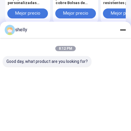
personalizadas
cobre Bolsas de
resistentes pl
Biodegradables
papel con fondo
bolsas de pape
Bolsas de papel de
grande y ancho
personalizada
Mejor precio
Mejor precio
Mejor pre
ropa personalizadas
ropa
shelly
Inicio
Mapa del
Contactar
Desktop
Sitio
Ahora
Site
Mapa del Sitio
Privacy Policy
8:12 PM
Calidad
Bolsas de papel ecológicas
Fábrica De China.Copyright ©
2025 Guangzhou Yuxing Printing & Packaging Co., Ltd.. All Rights
Good day, what product are you looking for?
Reserved.
Hogar
Productos
Sobre nosotros